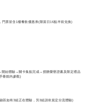
)，門票皆含1樓餐飲優惠券(限當日16點半前兌換)
→開始體驗→關卡集點完成→授贈榮譽證書及限定禮品
手冊館內參觀)
驗區如有3組正在體驗，另3組請依規定分流體驗)