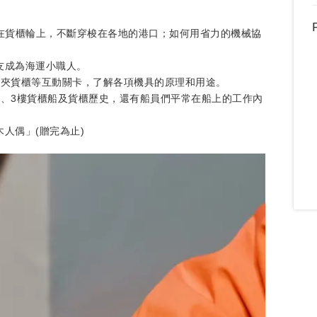
在貨櫃輪上，不斷穿梭在各地的港口；如何用省力的機械協
友成為海運小職人。
、夾貨櫃等互動關卡，了解各項機具的原理和用途。
2、3樓貨櫃船及貨櫃歷史，還有船員們平常在船上的工作內
人偶」(贈完為止)