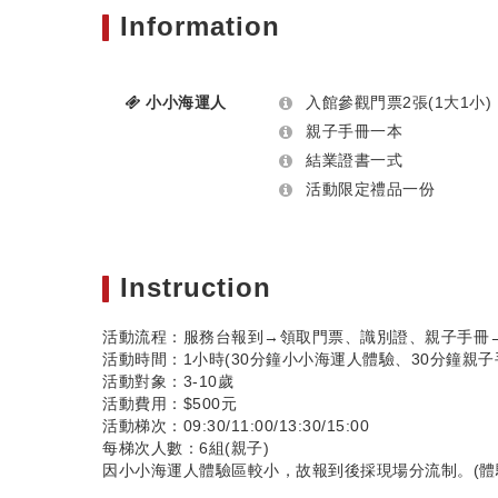
Information
小小海運人
入館參觀門票2張(1大1小
親子手冊一本
結業證書一式
活動限定禮品一份
Instruction
活動流程：服務台報到→領取門票、識別證、親子手冊
活動時間：1小時(30分鐘小小海運人體驗、30分鐘親子
活動對象：3-10歲
活動費用：$500元
活動梯次：09:30/11:00/13:30/15:00
每梯次人數：6組(親子)
因小小海運人體驗區較小，故報到後採現場分流制。(體