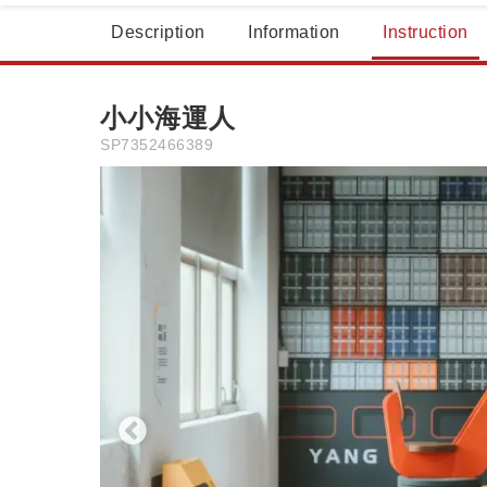
Description
Information
Instruction
小小海運人
SP7352466389