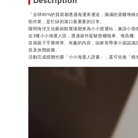
Description
「全球80%的貿易都透過海運來運送，滿滿的貨櫃堆積
助作業，是忙碌的港口最重要的日常。
陽明海洋文化藝術館展場變身為小小貨運站，邀請小朋
在3樓小小海運人區，透過操作駕駛貨櫃拖車、堆高機
並藉親子手冊簡單、有趣的內容，由家長帶著小孩認識
容及休閒娛樂。
活動完成授贈光榮「小小海運人證書」，還可兌換「積木