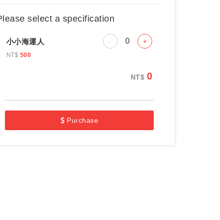
11:00-12:30
6
Please select a specification
小小海運人
-
+
NT$
500
0
NT$
Purchase